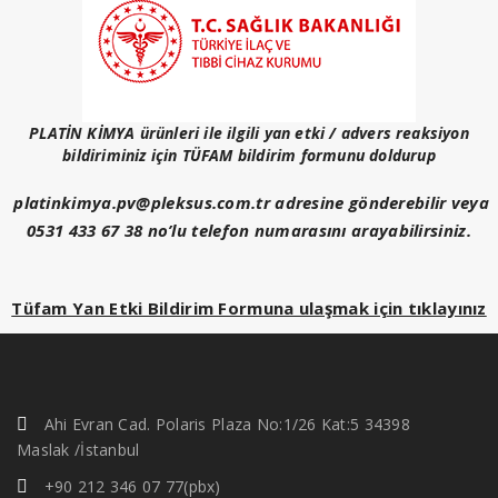
PLATİN KİMYA ürünleri ile ilgili yan etki / advers reaksiyon
bildiriminiz için TÜFAM bildirim formunu doldurup
platinkimya.pv@pleksus.com.tr adresine
gönderebilir veya
0531 433 67 38 no’lu telefon numarasını arayabilirsiniz.
Tüfam Yan Etki Bildirim Formuna ulaşmak için tıklayınız
Ahi Evran Cad. Polaris Plaza No:1/26 Kat:5 34398
Maslak /İstanbul
+90 212 346 07 77(pbx)